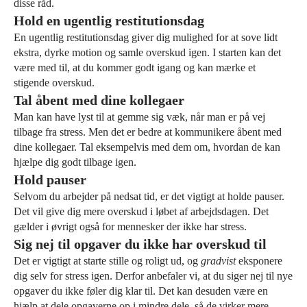
disse råd.
Hold en ugentlig restitutionsdag
En ugentlig restitutionsdag giver dig mulighed for at sove lidt
ekstra, dyrke motion og samle overskud igen. I starten kan det
være med til, at du kommer godt igang og kan mærke et
stigende overskud.
Tal åbent med dine kollegaer
Man kan have lyst til at gemme sig væk, når man er på vej
tilbage fra stress. Men det er bedre at kommunikere åbent med
dine kollegaer. Tal eksempelvis med dem om, hvordan de kan
hjælpe dig godt tilbage igen.
Hold pauser
Selvom du arbejder på nedsat tid, er det vigtigt at holde pauser.
Det vil give dig mere overskud i løbet af arbejdsdagen. Det
gælder i øvrigt også for mennesker der ikke har stress.
Sig nej til opgaver du ikke har overskud til
Det er vigtigt at starte stille og roligt ud, og
gradvist
eksponere
dig selv for stress igen. Derfor anbefaler vi, at du siger nej til nye
opgaver du ikke føler dig klar til. Det kan desuden være en
hjælp at dele opgaverne op i mindre dele, så de virker mere