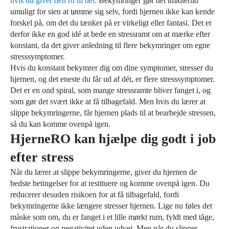
hvis du giver den ro til det.
Bekymringer gør det imidlertid
umuligt for sien at tømme sig selv, fordi hjernen ikke kan kende
forskel på, om det du tænker på er virkeligt eller fantasi. Det er
derfor ikke en god idé at bede en stressramt om at mærke efter
konstant, da det giver anledning til flere bekymringer om egne
stresssymptomer.
Hvis du konstant bekymrer dig om dine symptomer, stresser du
hjernen, og det eneste du får ud af dét, er flere stresssymptomer.
Det er en ond spiral, som mange stressramte bliver fanget i, og
som gør det svært ikke at få tilbagefald. Men hvis du lærer at
slippe bekymringerne, får hjernen plads til at bearbejde stressen,
så du kan komme ovenpå igen.
HjerneRO kan hjælpe dig godt i job
efter stress
Når du lærer at slippe bekymringerne, giver du hjernen de
bedste betingelser for at restituere og komme ovenpå igen. Du
reducerer desuden risikoen for at få tilbagefald, fordi
bekymringerne ikke længere stresser hjernen. Lige nu føles det
måske som om, du er fanget i et lille mørkt rum, fyldt med tåge,
frustrationer og negativitet uden udvej. Men når du slipper