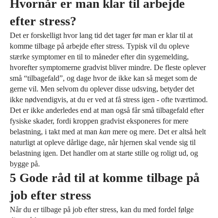
Hvornår er man klar til arbejde
efter stress?
Det er forskelligt hvor lang tid det tager før man er klar til at
komme tilbage på arbejde efter stress. Typisk vil du opleve
stærke symptomer en til to måneder efter din sygemelding,
hvorefter symptomerne gradvist bliver mindre. De fleste oplever
små “tilbagefald”, og dage hvor de ikke kan så meget som de
gerne vil. Men selvom du oplever disse udsving, betyder det
ikke nødvendigvis, at du er ved at få stress igen - ofte tværtimod.
Det er ikke anderledes end at man også får små tilbagefald efter
fysiske skader, fordi kroppen gradvist eksponeres for mere
belastning, i takt med at man
kan
mere og mere. Det er altså helt
naturligt at opleve dårlige dage, når hjernen skal vende sig til
belastning igen. Det handler om at starte stille og roligt ud, og
bygge på.
5 Gode råd til at komme tilbage på
job efter stress
Når du er tilbage på job efter stress, kan du med fordel følge