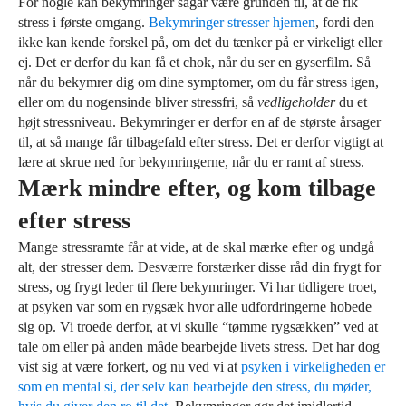
For nogle kan bekymringer sågar være grunden til, at de fik
stress i første omgang.
Bekymringer stresser hjernen
, fordi den
ikke kan kende forskel på, om det du tænker på er virkeligt eller
ej. Det er derfor du kan få et chok, når du ser en gyserfilm. Så
når du bekymrer dig om dine symptomer, om du får stress igen,
eller om du nogensinde bliver stressfri, så
vedligeholder
du et
højt stressniveau. Bekymringer er derfor en af de største årsager
til, at så mange får tilbagefald efter stress. Det er derfor vigtigt at
lære at skrue ned for bekymringerne, når du er ramt af stress.
Mærk mindre efter, og kom tilbage
efter stress
Mange stressramte får at vide, at de skal mærke efter og undgå
alt, der stresser dem. Desværre forstærker disse råd din frygt for
stress, og frygt leder til flere bekymringer. Vi har tidligere troet,
at psyken var som en rygsæk hvor alle udfordringerne hobede
sig op. Vi troede derfor, at vi skulle “tømme rygsækken” ved at
tale om eller på anden måde bearbejde livets stress. Det har dog
vist sig at være forkert, og nu ved vi at
psyken i virkeligheden er
som en mental si, der selv kan bearbejde den stress, du møder,