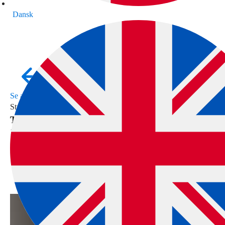
Dansk
Se alle indlæg
Stress
Tilbage efter stress
1. september 2022
7 minutters læsetid