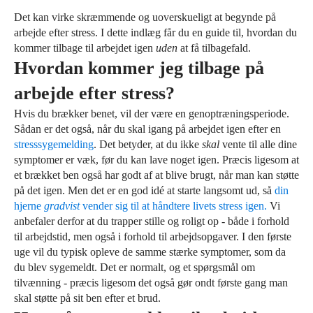
Det kan virke skræmmende og uoverskueligt at begynde på
arbejde efter stress. I dette indlæg får du en guide til, hvordan du
kommer tilbage til arbejdet igen
uden
at få tilbagefald.
Hvordan kommer jeg tilbage på
arbejde efter stress?
Hvis du brækker benet, vil der være en genoptræningsperiode.
Sådan er det også, når du skal igang på arbejdet igen efter en
stresssygemelding
. Det betyder, at du ikke
skal
vente til alle dine
symptomer er væk, før du kan lave noget igen. Præcis ligesom at
et brækket ben også har godt af at blive brugt, når man kan støtte
på det igen. Men det er en god idé at starte langsomt ud, så
din
hjerne
gradvist
vender sig til at håndtere livets stress igen.
Vi
anbefaler derfor at du trapper stille og roligt op - både i forhold
til arbejdstid, men også i forhold til arbejdsopgaver. I den første
uge vil du typisk opleve de samme stærke symptomer, som da
du blev sygemeldt. Det er normalt, og et spørgsmål om
tilvænning - præcis ligesom det også gør ondt første gang man
skal støtte på sit ben efter et brud.