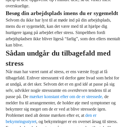
overskuelige.
Besøg din arbejdsplads imens du er sygemeldt
Selvom du ikke har lyst til at møde ind på din arbejdsplads,
mens du er sygemeldt, kan det være med til at hjælpe dig
hurtigere igang på arbejdet efter stress. Simpelthen fordi
arbejdspladsen ikke bliver ligeså “farlig”, som den ellers mentalt
kan blive.
Sådan undgår du tilbagefald med
stress
Når man har været ramt af stress, er ens værste frygt at få
tilbagefald. Enhver stressramt vil derfor gøre hvad som helst for
at undgå, at det sker. Selvom det er en god idé at passe på sig
selv, udvikler nogle stressramte en
overdreven
tendens til at
passe på. De
mærker konstant efter om de er stressede,
de
melder fra til arrangementer, de holder øje med symptomer og
bekymrer sig meget om de er ved at blive stressede igen.
Problemet med alt denne mærken efter er, at
den er
bekymringsstyret
, og bekymringer er en overset årsag til stress.