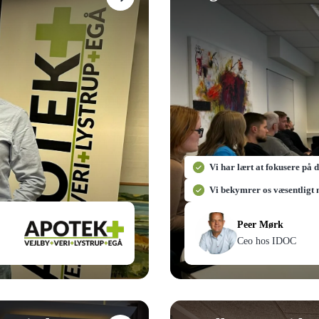
Vi har lært at fokusere på 
Vi bekymrer os væsentligt
Peer Mørk
Ceo hos IDOC