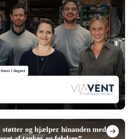
 timer i døgnet
i støtter og hjælper hinanden med
aret af tanker og følelser
”