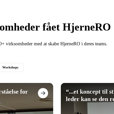
somheder fået HjerneRO
50+ virksomheder med at skabe HjerneRO i deres teams.
Workshops
ståelse for
“
...et koncept til 
leder kan se den re