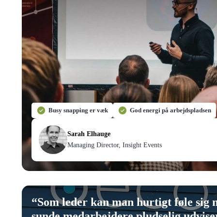
Busy snapping er væk
God energi på arbejdspladsen
Sarah Elhauge
Managing Director, Insight Events
“
Som leder kan man hurtigt føle sig 
sunde medarbejdere pludselig udviser