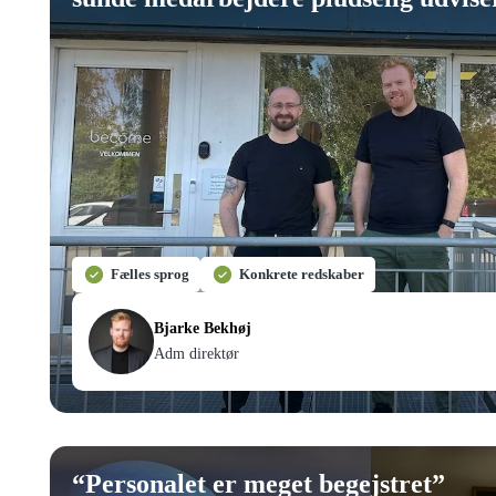
Fælles sprog
Konkrete redskaber
Bjarke Bekhøj
Adm direktør
“
Personalet er meget begejstret
”