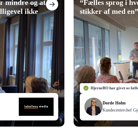
er mindre og at
“
Fælles sprog i h
lligevel ikke
stikker af med en
HjerneRO har givet os fæll
Dorde Holm
Kundecenterchef Gj