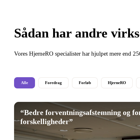
Sådan har andre virk
Vores HjerneRO specialister har hjulpet mere end 2
Alle
Foredrag
Forløb
HjerneRO
“
Bedre forventningsafstemning og for
forskelligheder
”