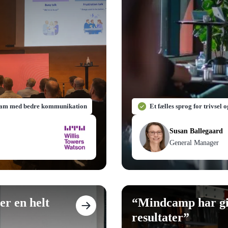
team med bedre kommunikation
Et fælles sprog for trivsel 
Susan Ballegaard
General Manager
er en helt
“
Mindcamp har giv
resultater
”