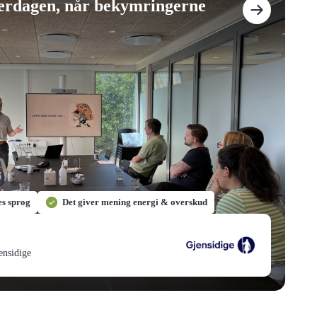
verdagen, når bekymringerne
”
es sprog
Det giver mening energi & overskud
ensidige