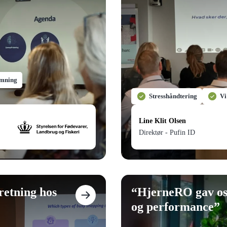
emning
Stresshåndtering
Vi
Line Klit Olsen
Direktør - Pufin ID
retning hos
“
HjerneRO gav os e
og performance
”