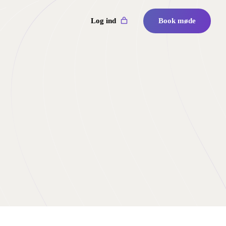
Log ind
Book møde