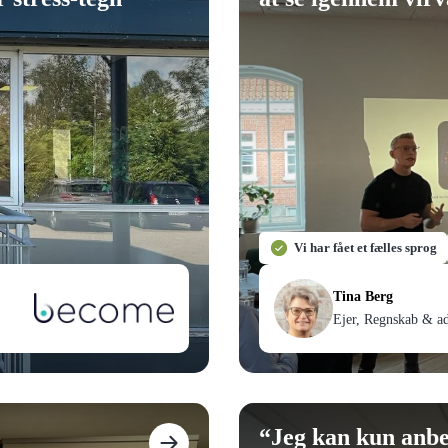
Vi har fået et fælles sprog
Tina Berg
Ejer, Regnskab & ad
“
Jeg kan kun anbef