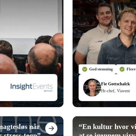
God stemning
Flere
Fie Gottschalck
Hr-chef, Viavent
magtesløs når
“
En kultur hvor v
 stress-tegn
”
at se igennem virv