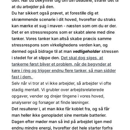
den. Når du bekymrer dig om din deadline, svarer det til
at du arbejder på den.
Du har sikkert også prøvet, at forestille dig et
skræmmende scenarie i dit hoved, hvorefter du straks
kan mærke et sug i maven - næsten som om du er der.
Det er en stressrespons som er skabt alene med dine
tanker. Vores tanker kan altså skabe præcis samme
stressrespons som virkelighedens verden kan, og
dermed også bidrage til at man
vedligeholder
stressen
i stedet for at slippe den.
Det skal dog siges, at
tankerne først bliver et problem, når de begynder at
køre i ring og trigger endnu flere tanker, så man sidder
fast i dem.
Selv når vi tror at vi ikke arbejder, så arbejder vi ofte
stadig mentalt. Vi grubler over arbejdsrelaterede
opgaver, vender og drejer tingene i vores hoved,
analyserer og forsøger at finde løsninger.
Det resulterer i, at man ikke får koblet fra, og så får
man heller ikke genopladet sine mentale batterier.
Dagen efter møder man så ind på arbejdet igen med
endnu mindre energi, hvorefter det hele starter forfra