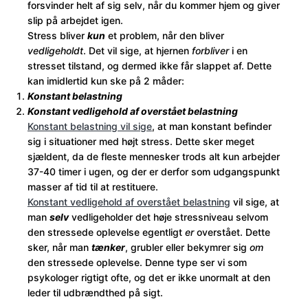
forsvinder helt af sig selv, når du kommer hjem og giver
slip på arbejdet igen.
Stress bliver
kun
et problem, når den bliver
vedligeholdt
. Det vil sige, at hjernen
forbliver
i en
stresset tilstand, og dermed ikke får slappet af. Dette
kan imidlertid kun ske på 2 måder:
Konstant belastning
Konstant vedligehold af overstået belastning
Konstant belastning vil sige
, at man konstant befinder
sig i situationer med højt stress. Dette sker meget
sjældent, da de fleste mennesker trods alt kun arbejder
37-40 timer i ugen, og der er derfor som udgangspunkt
masser af tid til at restituere.
Konstant vedligehold af overstået belastning
vil sige, at
man
selv
vedligeholder det høje stressniveau selvom
den stressede oplevelse egentligt
er
overstået. Dette
sker, når man
tænker
, grubler eller bekymrer sig
om
den stressede oplevelse. Denne type ser vi som
psykologer rigtigt ofte, og det er ikke unormalt at den
leder til udbrændthed på sigt.