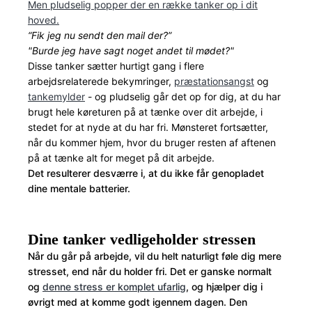
Men pludselig popper der en række tanker op i dit
hoved.
“Fik jeg nu sendt den mail der?”
"Burde jeg have sagt noget andet til mødet?"
Disse tanker sætter hurtigt gang i flere
arbejdsrelaterede bekymringer,
præstationsangst
og
tankemylder
- og pludselig går det op for dig, at du har
brugt hele køreturen på at tænke over dit arbejde, i
stedet for at nyde at du har fri. Mønsteret fortsætter,
når du kommer hjem, hvor du bruger resten af aftenen
på at tænke alt for meget på dit arbejde.
Det resulterer desværre i, at du ikke får genopladet
dine mentale batterier.
Dine tanker vedligeholder stressen
Når du går på arbejde, vil du helt naturligt føle dig mere
stresset, end når du holder fri. Det er ganske normalt
og
denne stress er komplet ufarlig
, og hjælper dig i
øvrigt med at komme godt igennem dagen. Den