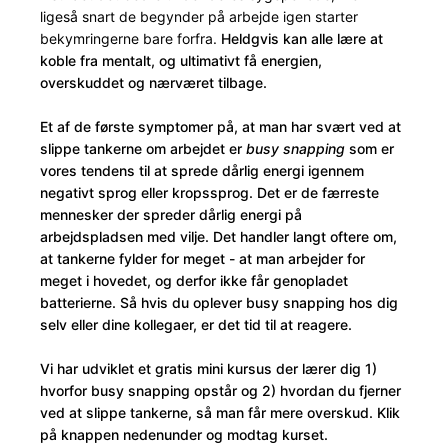
ligeså snart de begynder på arbejde igen starter
bekymringerne bare forfra.
Heldgvis kan alle lære at
koble fra mentalt, og ultimativt få energien,
overskuddet og nærværet tilbage.
Et af de første symptomer på, at man har svært ved at
slippe tankerne om arbejdet er
busy snapping
som er
vores tendens til at sprede dårlig energi igennem
negativt sprog eller kropssprog. Det er de færreste
mennesker der spreder dårlig energi på
arbejdspladsen med vilje. Det handler langt oftere om,
at tankerne fylder for meget - at man arbejder for
meget i hovedet, og derfor ikke får genopladet
batterierne. Så hvis du oplever busy snapping hos dig
selv eller dine kollegaer, er det tid til at reagere.
Vi har udviklet et gratis mini kursus der lærer dig 1)
hvorfor busy snapping opstår og 2) hvordan du fjerner
ved at slippe tankerne, så man får mere overskud. Klik
på knappen nedenunder og modtag kurset.