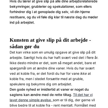
Hvis du lærer at give slip på alle dine arbejdsrelaterede
bekymringer, grublerier og spekulationer, som ellers
forhindrer dig i at genoplade dig selv, vil din hjerne
restituere, og du vil føle dig klar til næste dag du møder
ind på arbejdet.
Kunsten at give slip på dit arbejde -
sådan gør du
Det kan virke som en umulig opgave at give slip på dit
arbejde. Særligt hvis du har haft svært ved det i flere år.
Ikke desto mindre er det, som så meget andet, bare et
spørgsmål om at ændre dine vaner. Hvis du har svært
ved at koble fra, er det fordi du har for vane
ikke
at
koble fra, men i stedet
forsætte
med at gruble,
spekulere og bekymre dig om arbejdet.
Den gode nyhed er imidlertid at vaner er noget du
sagtens kan ændre med de rette tiltag.
Til det har vi
lavet denne simple øvelse,
som er til dig, der gerne vil
blive bedre til at koble fra - rent mentalt. Formålet med