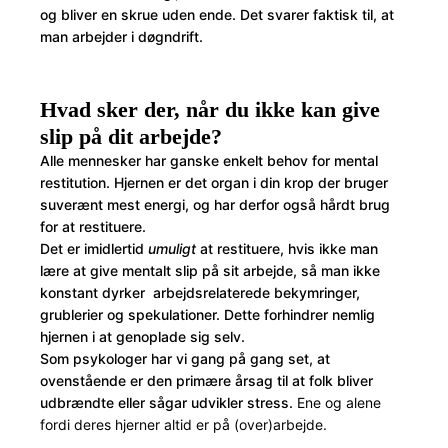
og bliver en skrue uden ende. Det svarer faktisk til, at
man arbejder i døgndrift.
Hvad sker der, når du ikke kan give
slip på dit arbejde?
Alle mennesker har ganske enkelt behov for mental
restitution. Hjernen er det organ i din krop der bruger
suverænt mest energi, og har derfor også hårdt brug
for at restituere.
Det er imidlertid
umuligt
at restituere, hvis ikke man
lære at give mentalt slip på sit arbejde, så man ikke
konstant dyrker arbejdsrelaterede bekymringer,
grublerier og spekulationer. Dette forhindrer nemlig
hjernen i at genoplade sig selv.
Som psykologer har vi gang på gang set, at
ovenstående er den primære årsag til at folk bliver
udbrændte eller sågar udvikler stress.
Ene og alene
fordi deres hjerner altid er på (over)arbejde.