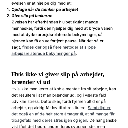
øvelsen er at hjælpe dig med at:
Opdage når du tænker på arbejdet
Give slip på tankerne
Øvelsen har efterhånden hjulpet rigtigt mange
mennesker, fordi den hjælper dig med at bryde vanen
med at dyrke arbejdsrelaterede bekymringer, så
hjernen kan få en velfortjent pause. Når det så er
sagt,
findes der også flere metoder at slippe
arbejdsrelaterede bekymringer på
.
Hvis ikke vi giver slip på arbejdet,
brænder vi ud
Hvis ikke man lærer at koble mentalt fra sit arbejde, kan
det resultere i at man brænder ud, og i værste fald
udvikler stress. Dette sker, fordi hjernen altid er på
arbejde, og aldrig får lov til at restituere.
Samtidigt er
det også en af de helt store årsager til, at så mange får
tilbagefald med deres stres igen og igen
. De har ganske
vist fået det bedre under deres sygeperiode, men