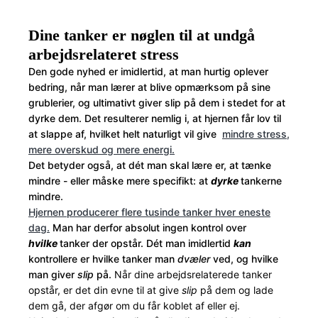
Dine tanker er nøglen til at undgå
arbejdsrelateret stress
Den gode nyhed er imidlertid, at man hurtig oplever
bedring, når man lærer at blive opmærksom på sine
grublerier, og ultimativt giver slip på dem i stedet for at
dyrke dem. Det resulterer nemlig i, at hjernen får lov til
at slappe af, hvilket helt naturligt vil give
mindre stress,
mere overskud og mere energi.
Det betyder også, at dét man skal lære er, at tænke
mindre - eller måske mere specifikt: at
dyrke
tankerne
mindre.
Hjernen producerer flere tusinde tanker hver eneste
dag.
Man har derfor absolut ingen kontrol over
hvilke
tanker der opstår. Dét man imidlertid
kan
kontrollere er hvilke tanker man
dvæler
ved, og hvilke
man giver
slip
på.
Når dine arbejdsrelaterede tanker
opstår, er det din evne til at give
slip
på dem og lade
dem gå, der afgør om du får koblet af eller ej.