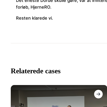
Det eneste Dorde skulle gøre, var at inviter
forløb, HjerneRO.
Resten klarede vi.
Relaterede cases