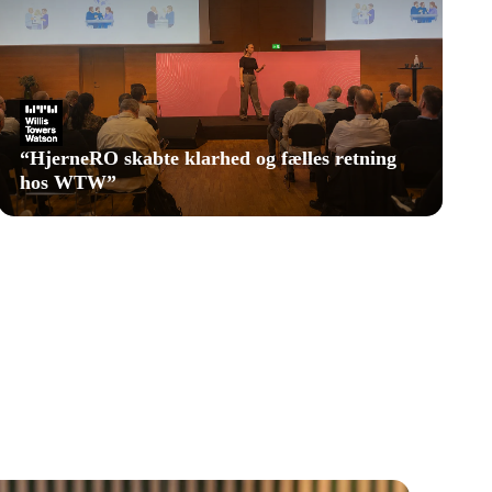
“
HjerneRO skabte klarhed og fælles retning
hos WTW
”