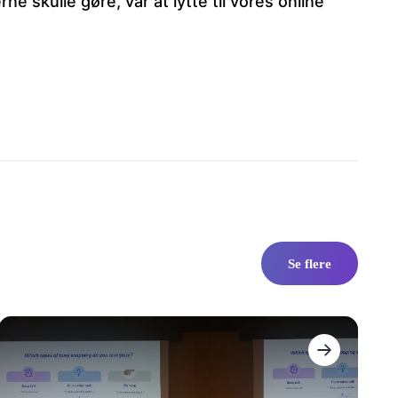
 skulle gøre, var at lytte til vores online
Se flere