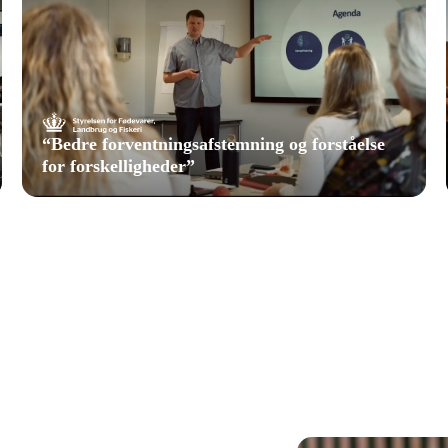
“
Bedre forventningsafstemning og forståelse
for forskelligheder
”