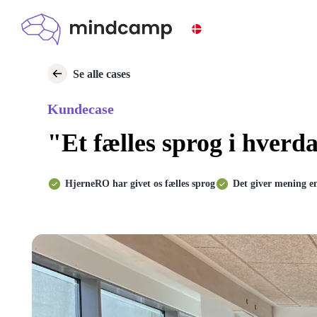
Se alle cases
Kundecase
"Et fælles sprog i hver
HjerneRO har givet os fælles sprog
Det giver mening e