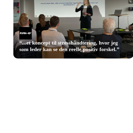
“
...et koncept til stresshåndtering, hvor jeg
som leder kan se den reelle positiv forskel.
”