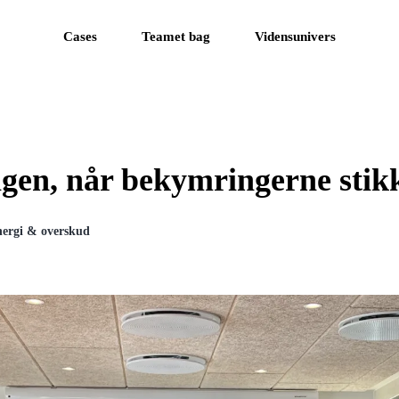
Cases
Teamet bag
Vidensunivers
dagen, når bekymringerne stik
nergi & overskud