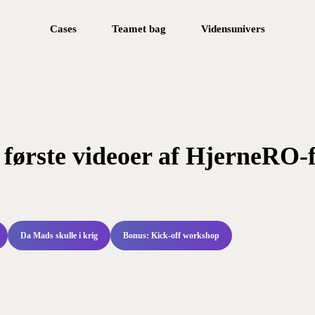
Cases
Teamet bag
Vidensunivers
 første videoer af HjerneRO-
Da Mads skulle i krig
Bonus: Kick-off workshop