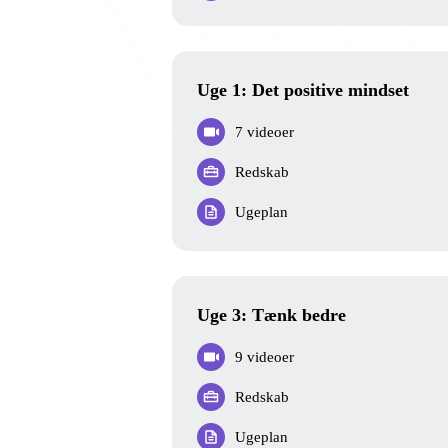
Uge 1: Det positive mindset
7 videoer
Redskab
Ugeplan
Uge 3: Tænk bedre
9 videoer
Redskab
Ugeplan