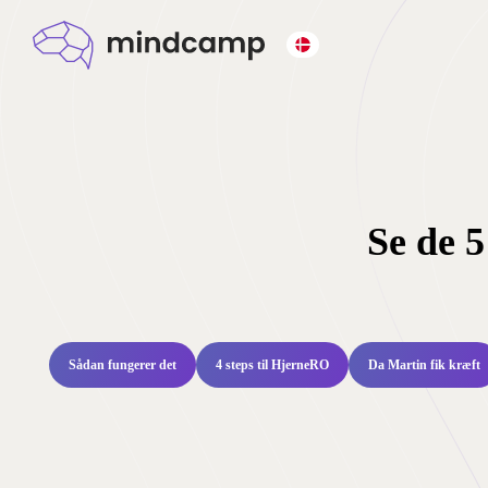
Se de 5
Sådan fungerer det
4 steps til HjerneRO
Da Martin fik kræft