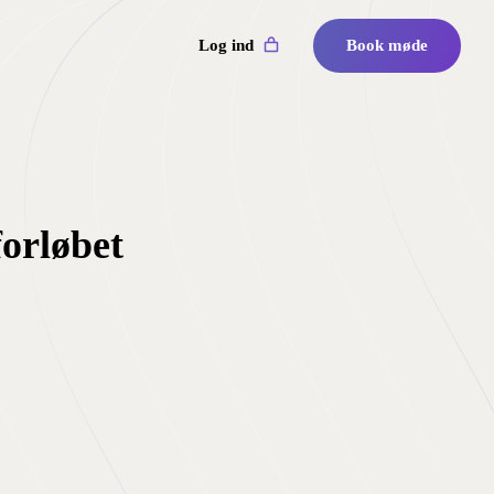
Log ind
Book møde
forløbet