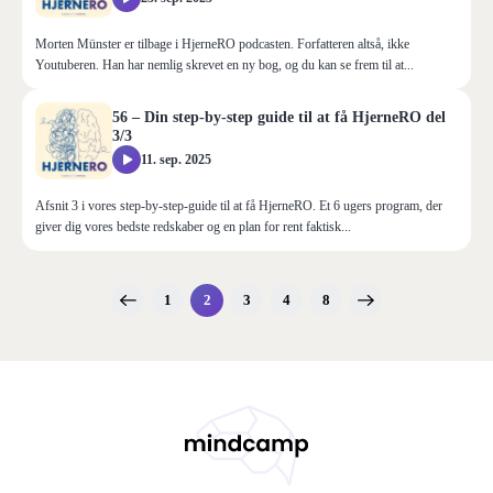
Morten Münster er tilbage i HjerneRO podcasten. Forfatteren altså, ikke
Youtuberen. Han har nemlig skrevet en ny bog, og du kan se frem til at...
56 – Din step-by-step guide til at få HjerneRO del
3/3
11. sep. 2025
Afsnit 3 i vores step-by-step-guide til at få HjerneRO. Et 6 ugers program, der
giver dig vores bedste redskaber og en plan for rent faktisk...
1
2
3
4
8