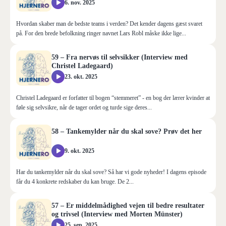
6. nov. 2025
Hvordan skaber man de bedste teams i verden? Det kender dagens gæst svaret
på. For den brede befolkning ringer navnet Lars Robl måske ikke lige...
59 – Fra nervøs til selvsikker (Interview med
Christel Ladegaard)
23. okt. 2025
Christel Ladegaard er forfatter til bogen “stemmeret” - en bog der lærer kvinder at
føle sig selvsikre, når de tager ordet og turde sige deres...
58 – Tankemylder når du skal sove? Prøv det her
9. okt. 2025
Har du tankemylder når du skal sove? Så har vi gode nyheder! I dagens episode
får du 4 konkrete redskaber du kan bruge. De 2...
57 – Er middelmådighed vejen til bedre resultater
og trivsel (Interview med Morten Münster)
25. sep. 2025