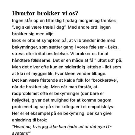
Hvorfor brokker vi os?
Ingen står op en tilfældig tirsdag morgen og tænker:
“Jeg skal være træls i dag”. Med andre ord: ingen
brokker sig med vilje.
Brok er ofte et symptom på, at vi brænder inde med
bekymringer, som sætter gang i vores følelser - f.eks.
stress eller irritationsfølelser. Vi brokker os for at
håndtere følelserne. Det er en måde at få “luftet ud” på.
Men det giver ofte kun en midlertidig lettelse - lidt som
at klø i et myggestik, hvor kløen vender tilbage.
Det kan være fristende at kalde folk for “brokkerøve”,
når de brokker sig. Men når man forstår, at
rodproblemet ofte er bekymringer (der bare er
højlydte), giver det mulighed for at komme bagom
problemet og se på sine kollegaer i et empatisk lys.
Her er et eksempel på en bekymring, der kan give
anledning til brok:
“Hvad nu, hvis jeg ikke kan finde ud af det nye IT-
system?”