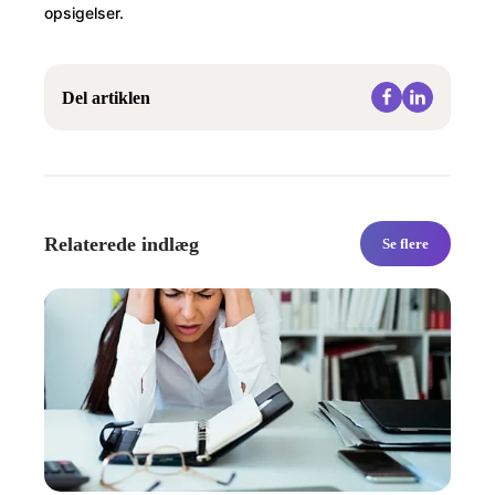
opsigelser.
Del artiklen
Relaterede indlæg
Se flere