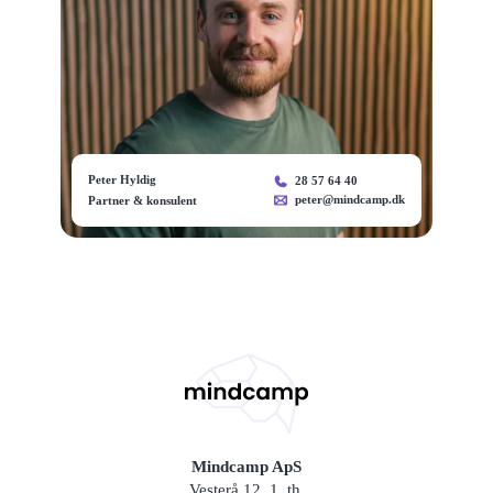
Peter Hyldig
28 57 64 40
peter@mindcamp.dk
Partner & konsulent
Mindcamp ApS
Vesterå 12, 1. th.