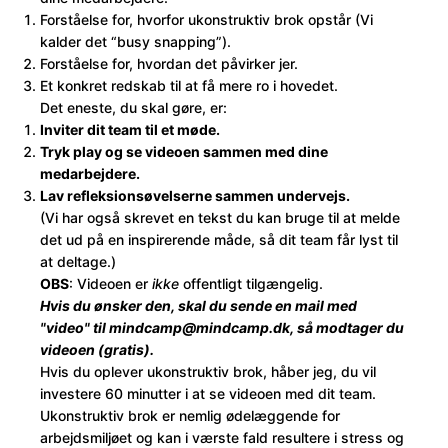
Forståelse for, hvorfor ukonstruktiv brok opstår (Vi
kalder det “busy snapping”).
Forståelse for, hvordan det påvirker jer.
Et konkret redskab til at få mere ro i hovedet.
Det eneste, du skal gøre, er:
Inviter dit team til et møde.
Tryk play og se videoen sammen med dine
medarbejdere.
Lav refleksionsøvelserne sammen undervejs.
(Vi har også skrevet en tekst du kan bruge til at melde
det ud på en inspirerende måde, så dit team får lyst til
at deltage.)
OBS
: Videoen er
ikke
offentligt tilgængelig.
Hvis du ønsker den, skal du sende en mail med
"video" til mindcamp@mindcamp.dk, så modtager du
videoen (gratis).
Hvis du oplever ukonstruktiv brok, håber jeg, du vil
investere 60 minutter i at se videoen med dit team.
Ukonstruktiv brok er nemlig ødelæggende for
arbejdsmiljøet og kan i værste fald resultere i stress og