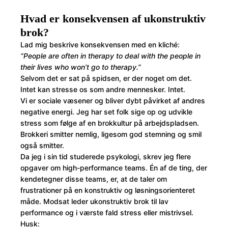
Hvad er konsekvensen af ukonstruktiv
brok?
Lad mig beskrive konsekvensen med en kliché:
“People are often in therapy to deal with the people in
their lives who won’t go to therapy.”
Selvom det er sat på spidsen, er der noget om det.
Intet kan stresse os som andre mennesker. Intet.
Vi er sociale væsener og bliver dybt påvirket af andres
negative energi. Jeg har set folk sige op og udvikle
stress som følge af en brokkultur på arbejdspladsen.
Brokkeri smitter nemlig, ligesom god stemning og smil
også smitter.
Da jeg i sin tid studerede psykologi, skrev jeg flere
opgaver om high-performance teams. Én af de ting, der
kendetegner disse teams, er, at de taler om
frustrationer på en konstruktiv og løsningsorienteret
måde. Modsat leder ukonstruktiv brok til lav
performance og i værste fald stress eller mistrivsel.
Husk: