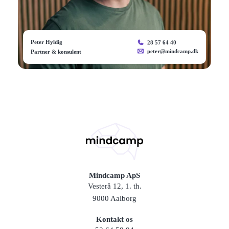
Peter Hyldig
28 57 64 40
peter@mindcamp.dk
Partner & konsulent
Mindcamp ApS
Vesterå 12, 1. th.
9000 Aalborg
Kontakt os