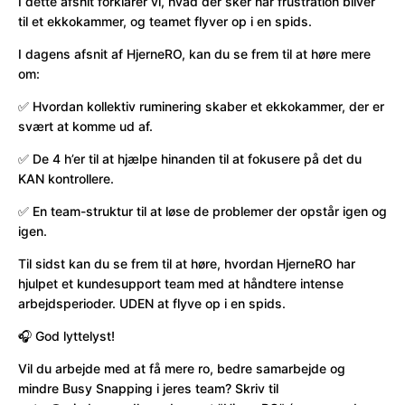
I dette afsnit forklarer vi, hvad der sker når frustration bliver
til et ekkokammer, og teamet flyver op i en spids.
I dagens afsnit af HjerneRO, kan du se frem til at høre mere
om:
✅ Hvordan kollektiv ruminering skaber et ekkokammer, der er
svært at komme ud af.
✅ De 4 h’er til at hjælpe hinanden til at fokusere på det du
KAN kontrollere.
✅ En team-struktur til at løse de problemer der opstår igen og
igen.
Til sidst kan du se frem til at høre, hvordan HjerneRO har
hjulpet et kundesupport team med at håndtere intense
arbejdsperioder. UDEN at flyve op i en spids.
🎧 God lyttelyst!
Vil du arbejde med at få mere ro, bedre samarbejde og
mindre Busy Snapping i jeres team? Skriv til