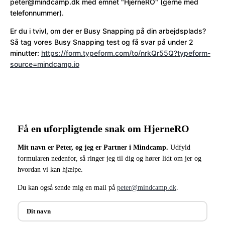
peter@mindcamp.dk med emnet "HjerneRO" (gerne med
telefonnummer).
Er du i tvivl, om der er Busy Snapping på din arbejdsplads?
Så tag vores Busy Snapping test og få svar på under 2
minutter:
https://form.typeform.com/to/nrkQr55Q?typeform-
source=mindcamp.io
Få en uforpligtende snak om HjerneRO
Mit navn er Peter, og jeg er Partner i Mindcamp.
Udfyld
formularen nedenfor, så ringer jeg til dig og hører lidt om jer og
hvordan vi kan hjælpe.
Du kan også sende mig en mail på
peter@mindcamp.dk
.