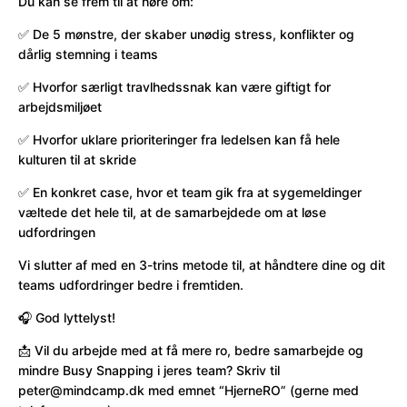
Du kan se frem til at høre om:
✅ De 5 mønstre, der skaber unødig stress, konflikter og
dårlig stemning i teams
✅ Hvorfor særligt travlhedssnak kan være giftigt for
arbejdsmiljøet
✅ Hvorfor uklare prioriteringer fra ledelsen kan få hele
kulturen til at skride
✅ En konkret case, hvor et team gik fra at sygemeldinger
væltede det hele til, at de samarbejdede om at løse
udfordringen
Vi slutter af med en 3-trins metode til, at håndtere dine og dit
teams udfordringer bedre i fremtiden.
🎧 God lyttelyst!
📩 Vil du arbejde med at få mere ro, bedre samarbejde og
mindre Busy Snapping i jeres team? Skriv til
peter@mindcamp.dk med emnet “HjerneRO” (gerne med