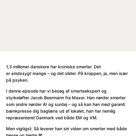
1,3 millioner danskere har kroniske smerter. Det
er
sindssygt
mange – og det slider. På kroppen, ja, men især
på psyken.
I denne episode har vi besøg af smerteekspert og
styrkeløfter Jacob Beermann fra Maxer. Han nørder smerter
som andre nørder AI og surdej – og så kan han med garanti
bænkpresse dig baglæns ud af lokalet, han har nemlig
repræsenteret Danmark ved både EM og VM.
Men vigtigst: Så leverer han sin viden om smerter med både
hjerne og hjerte 💙