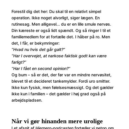
Forestil dig det her: Du skal til en relativt simpel
operation. Ikke noget alvorligt, siger lægen. En
rutinesag. Men alligevel... du er en lille smule nervøs.
Din kæreste er også lidt spændt. Og så ringer I til et
familiemedlem for at fortælle det. I håber på ro. Men
det, I får, er bekymringer:
“Hvad nu hvis det går galt?”
“Har I overvejet, at narkose faktisk godt kan være
farligt?”
“Har I fået en second opinion?”
Og bum – så er det, der før var en mindre nervøsitet,
blevet til et decideret tankemylder. Fordi uro smitter.
Ikke kun fysisk, men følelsesmæssigt. Og det gælder
ikke kun i familien – det gælder i høj grad også på
arbejdspladsen.
Når vi gør hinanden mere urolige
I et afsnit af
Hjernero-podcasten
fortæller vi netop om,