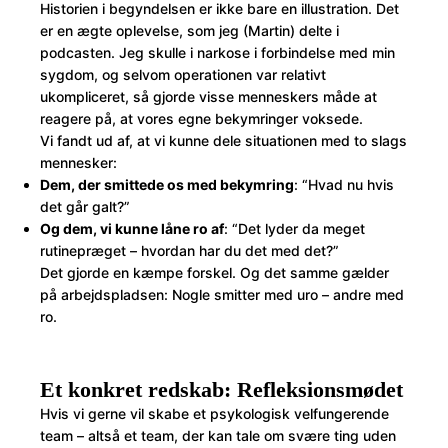
Historien i begyndelsen er ikke bare en illustration. Det
er en ægte oplevelse, som jeg (Martin) delte i
podcasten. Jeg skulle i narkose i forbindelse med min
sygdom, og selvom operationen var relativt
ukompliceret, så gjorde visse menneskers måde at
reagere på, at vores egne bekymringer voksede.
Vi fandt ud af, at vi kunne dele situationen med to slags
mennesker:
Dem, der smittede os med bekymring
: “Hvad nu hvis
det går galt?”
Og dem, vi kunne låne ro af
: “Det lyder da meget
rutinepræget – hvordan har du det med det?”
Det gjorde en kæmpe forskel. Og det samme gælder
på arbejdspladsen: Nogle smitter med uro – andre med
ro.
Et konkret redskab: Refleksionsmødet
Hvis vi gerne vil skabe et psykologisk velfungerende
team – altså et team, der kan tale om svære ting uden