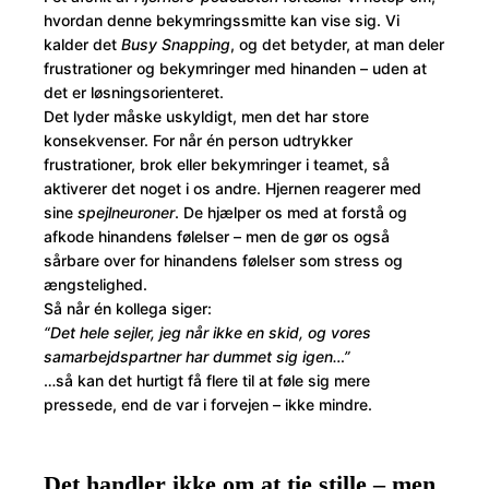
hvordan denne bekymringssmitte kan vise sig. Vi
kalder det
Busy Snapping
, og det betyder, at man deler
frustrationer og bekymringer med hinanden – uden at
det er løsningsorienteret.
Det lyder måske uskyldigt, men det har store
konsekvenser. For når én person udtrykker
frustrationer, brok eller bekymringer i teamet, så
aktiverer det noget i os andre. Hjernen reagerer med
sine
spejlneuroner
. De hjælper os med at forstå og
afkode hinandens følelser – men de gør os også
sårbare over for hinandens følelser som stress og
ængstelighed.
Så når én kollega siger:
“Det hele sejler, jeg når ikke en skid, og vores
samarbejdspartner har dummet sig igen…”
…så kan det hurtigt få flere til at føle sig mere
pressede, end de var i forvejen – ikke mindre.
Det handler ikke om at tie stille – men