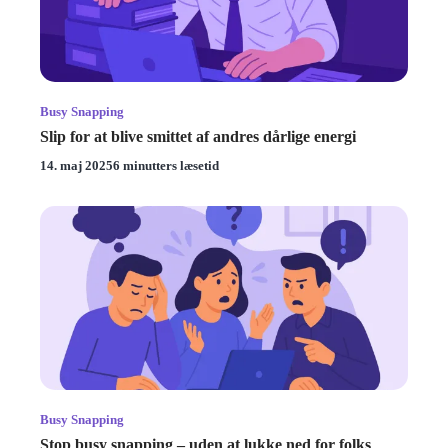
Busy Snapping
Slip for at blive smittet af andres dårlige energi
14. maj 2025
6 minutters læsetid
Busy Snapping
Stop busy snapping – uden at lukke ned for folks