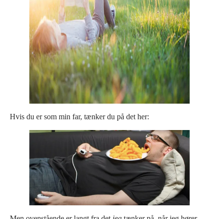
Hvis du er som min far, tænker du på det her:
Men ovenstående er langt fra det
jeg
tænker på, når jeg hører