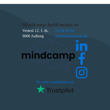
Mindcamp ApS
Kontakt os
Vesterå 12, 1. th.
53 64 58 94
9000 Aalborg
peter@mindcamp.dk
Se vores anmeldelser på