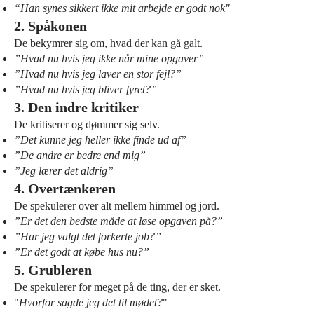
“Han synes sikkert ikke mit arbejde er godt nok"
2. Spåkonen
De bekymrer sig om, hvad der kan gå galt.
”Hvad nu hvis jeg ikke når mine opgaver”
”Hvad nu hvis jeg laver en stor fejl?”
”Hvad nu hvis jeg bliver fyret?”
3. Den indre kritiker
De kritiserer og dømmer sig selv.
”Det kunne jeg heller ikke finde ud af”
”De andre er bedre end mig”
”Jeg lærer det aldrig”
4. Overtænkeren
De spekulerer over alt mellem himmel og jord.
”Er det den bedste måde at løse opgaven på?”
”Har jeg valgt det forkerte job?”
”Er det godt at købe hus nu?”
5. Grubleren
De spekulerer for meget på de ting, der er sket.
"
Hvorfor sagde jeg det til mødet?
"