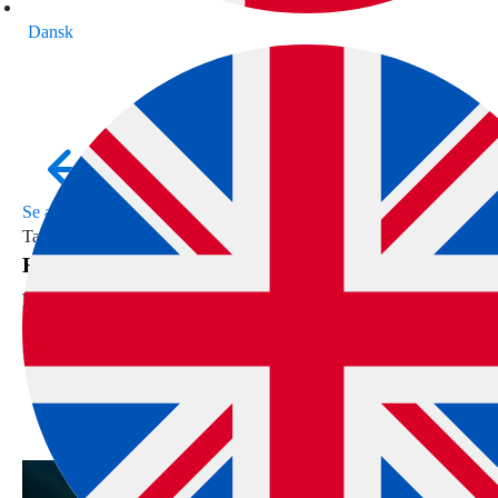
Dansk
Se alle indlæg
Tankemylder
HjerneRO: Sådan tænker du klart, når andre
panikker
2. april 2023
3 minutters læsetid