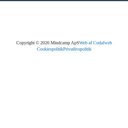
Copyright ©
2026
Mindcamp ApS
Web af Codafweb
Cookiespolitik
Privatlivspolitik