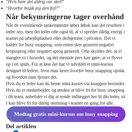
"
Hvis bare det aldrig var sket!
"
"
Hvorfor begik jeg den fejl?
"
Når bekymringerne tager overhånd
Når de ovenstående tankemønstre løber løbsk kan det resultere i
indre uro, men det leder ofte også til, at vi spreder dårlig energi i
teamet på arbejdspladsen eller derhjemme i privaten. Det vi
kalder for busy snapping, som enten sker gennem negativt
kropssprog eller negativt sprog generelt. Ofte skyldes det, at vi
mangler ro i hovedet, og det mentale pres kan gøre, at vi flyver
op i en spids. For at løse det har vi udviklet et mini-kursus
designet til ledere, hvor man lærer
hvorfor
busy snapping opstår,
og
hvordan
man fjerner det.
Hvis du er leder kan du hente mini-kurset via knappen herunder.
Hvis du er medarbejder, og ønsker at blive fri for busy snapping
i dit team, anbefaler vi dig at sende indlægget her til din leder, så
I kan blive fri for dårlig stemning i teamet en gang for alle.
Modtag gratis mini-kursus om busy snapping
Del artiklen