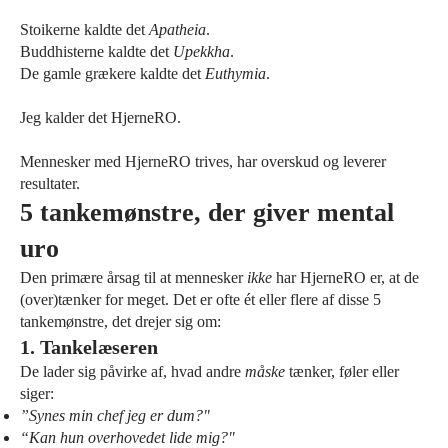
Stoikerne kaldte det
Apatheia
.
Buddhisterne kaldte det
Upekkha
.
De gamle grækere kaldte det
Euthymia
.
Jeg kalder det HjerneRO.
Mennesker med HjerneRO trives, har overskud og leverer
resultater.
5 tankemønstre, der giver mental
uro
Den primære årsag til at mennesker
ikke
har HjerneRO er, at de
(over)tænker for meget. Det er ofte ét eller flere af disse 5
tankemønstre, det drejer sig om:
1. Tankelæseren
De lader sig påvirke af, hvad andre
måske
tænker, føler eller
siger:
”Synes min chef jeg er dum?"
“Kan hun overhovedet lide mig?"