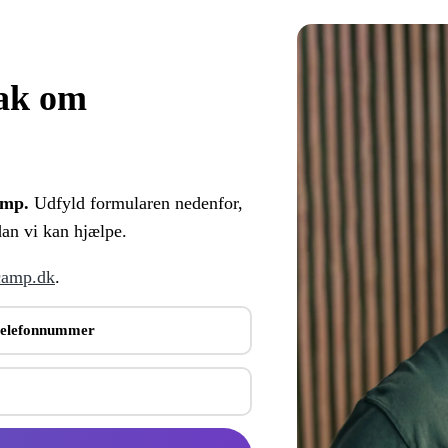
nak om
amp.
Udfyld formularen nedenfor,
dan vi kan hjælpe.
camp.dk
.