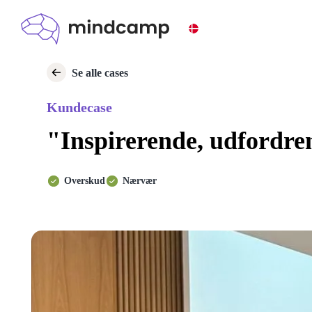
Se alle cases
Kundecase
"Inspirerende, udfordre
Overskud
Nærvær