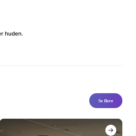
er huden.
Se flere