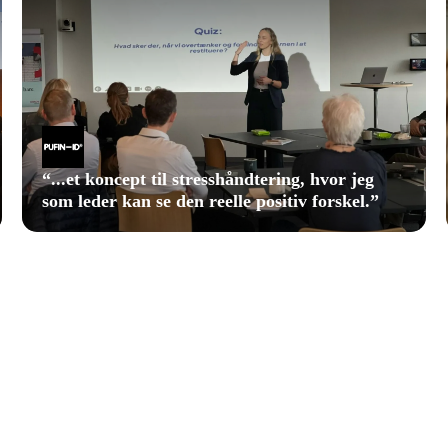
“
...et koncept til stresshåndtering, hvor jeg
som leder kan se den reelle positiv forskel.
”