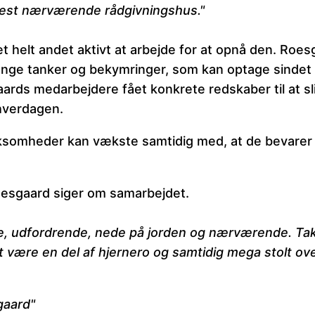
 mest nærværende rådgivningshus."
et helt andet aktivt at arbejde for at opnå den. Roes
nge tanker og bekymringer, som kan optage sindet og
rds medarbejdere fået konkrete redskaber til at s
hverdagen.
irksomheder kan vækste samtidig med, at de bevarer
oesgaard siger om samarbejdet.
e, udfordrende, nede på jorden og nærværende. Ta
 være en del af hjernero og samtidig mega stolt over,
gaard"