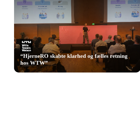
“
HjerneRO skabte klarhed og fælles retning
hos WTW
”